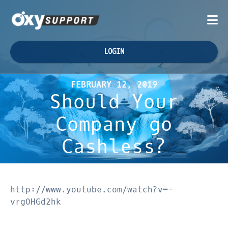
LOGIN
FEBRUARY 12, 2019
Should Your
Company go
Cashless?
http://www.youtube.com/watch?v=-
vrgOHGd2hk