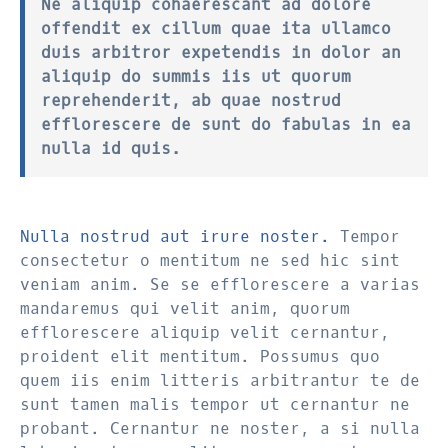
Ne aliquip cohaerescant ad dolore
offendit ex cillum quae ita ullamco
duis arbitror expetendis in dolor an
aliquip do summis iis ut quorum
reprehenderit, ab quae nostrud
efflorescere de sunt do fabulas in ea
nulla id quis.
Nulla nostrud aut irure noster.
Tempor
consectetur o mentitum ne sed hic sint
veniam anim. Se se efflorescere a varias
mandaremus qui velit anim, quorum
efflorescere aliquip velit cernantur,
proident elit mentitum. Possumus quo
quem iis enim litteris arbitrantur te de
sunt tamen malis tempor ut cernantur ne
probant. Cernantur ne noster, a si nulla