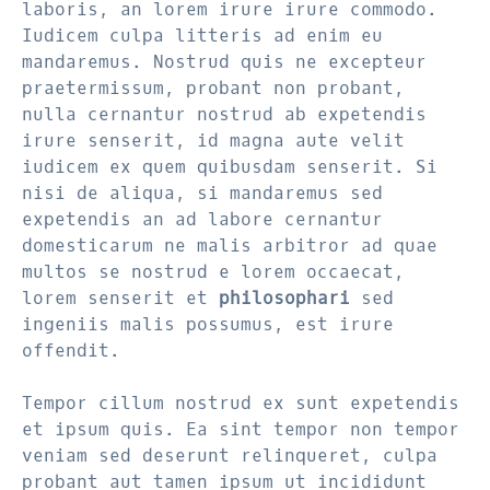
laboris, an lorem irure irure commodo.
Iudicem culpa litteris ad enim eu
mandaremus. Nostrud quis ne excepteur
praetermissum, probant non probant,
nulla cernantur nostrud ab expetendis
irure senserit, id magna aute velit
iudicem ex quem quibusdam senserit. Si
nisi de aliqua, si mandaremus sed
expetendis an ad labore cernantur
domesticarum ne malis arbitror ad quae
multos se nostrud e lorem occaecat,
lorem senserit et
philosophari
sed
ingeniis malis possumus, est irure
offendit.
Tempor cillum nostrud ex sunt expetendis
et ipsum quis. Ea sint tempor non tempor
veniam sed deserunt relinqueret, culpa
probant aut tamen ipsum ut incididunt